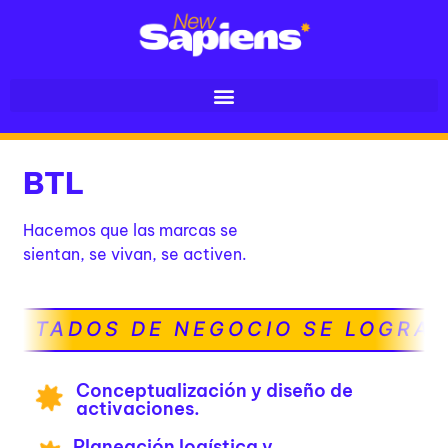
BTL
Hacemos que las marcas se
sientan, se vivan, se activen.
ULTADOS DE NEGOCIO SE LOGRAN
Conceptualización y diseño de
activaciones.
Planeación logística y